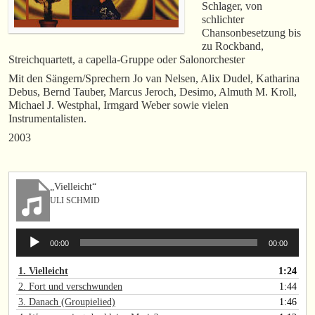
Schlager, von
schlichter
Chansonbesetzung bis
zu Rockband,
Streichquartett, a capella-Gruppe oder Salonorchester
Mit den Sängern/Sprechern Jo van Nelsen, Alix Dudel, Katharina
Debus, Bernd Tauber, Marcus Jeroch, Desimo, Almuth M. Kroll,
Michael J. Westphal, Irmgard Weber sowie vielen
Instrumentalisten.
2003
„Vielleicht“
ULI SCHMID
Audio-
00:00
00:00
Player
1.
Vielleicht
1:24
2.
Fort und verschwunden
1:44
3.
Danach (Groupielied)
1:46