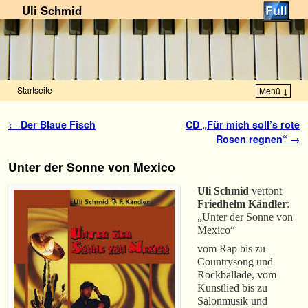
Uli Schmid
Startseite
Menü ↓
Zum Inhalt wechseln
Zum sekundären Inhalt wechseln
Artikelnavigation
←
Der Blaue Fisch
CD „Für mich soll’s rote
Rosen regnen“
→
Unter der Sonne von Mexico
Uli Schmid
vertont
Friedhelm Kändler
:
„Unter der Sonne von
Mexico“
vom Rap bis zu
Countrysong und
Rockballade, vom
Kunstlied bis zu
Salonmusik und