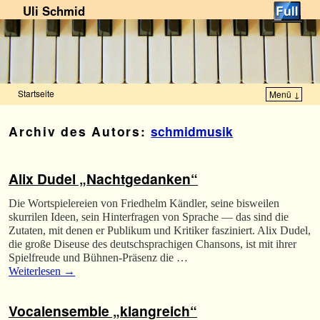
Uli Schmid
Startseite
Menü ↓
Zum Inhalt wechseln
Zum sekundären Inhalt wechseln
Archiv des Autors:
schmidmusik
Alix Dudel „Nachtgedanken“
Die Wortspielereien von Friedhelm Kändler, seine bisweilen
skurrilen Ideen, sein Hinterfragen von Sprache — das sind die
Zutaten, mit denen er Publikum und Kritiker fasziniert. Alix Dudel,
die große Diseuse des deutschsprachigen Chansons, ist mit ihrer
Spielfreude und Bühnen-Präsenz die …
Weiterlesen
→
Vocalensemble „klangreich“