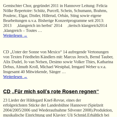
Gemischter Chor, gegründet 2011 in Hannover Leitung: Felicia
Nölke Repertoire: Schütz, Purcell, Schein, Schumann, Brahms,
Poulenc, Elgar, Distler, Hillerud, Orbán, Sting sowie eigene
Bearbeitungen u.v.a. Bisherige Konzertprogramme seit 2013:
2013 ‚klangreich im herbst‘ 2014 ‚tierisch klangreich2014
‚klangreich – Toutes …
Weiterlesen
→
CD „Unter der Sonne von Mexico“ 14 aufregende Vertonungen
von Texten Friedhelm Kändlers mit: Marcus Jeroch, Bernd Tauber,
Alix Dudel, Jo van Nelsen, Desimo sowie Volker Thies, Katharina
Debus, Almuth Kroll, Michael Westphal, Irmgard Weber u.v.a.
Insgesamt 40 Mitwirkende, Sänger …
Weiterlesen
→
CD „Für mich soll’s rote Rosen regnen“
23 Lieder der Hildegard Knef-Revue, eines der
erfolgreichsten Stücke der Landesbühne Hannover (Spielzeit
2004/2005/2006 und Wiederaufnahme Silvester 2008).Produktion,
musikalische Einrichtung und Klavier: Uli Schmid.Erhältlich bei