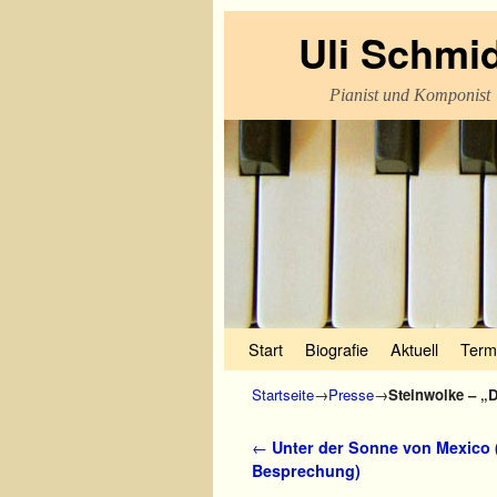
Uli Schmi
Pianist und Komponist
Zum Inhalt wechseln
Zum sekundären Inhalt wechseln
Start
Biografie
Aktuell
Term
Startseite
→
Presse
→
Steinwolke – „
Artikelnavigation
←
Unter der Sonne von Mexico 
Besprechung)