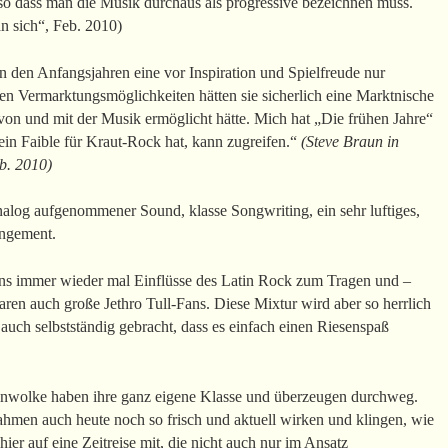
 so dass man die Musik durchaus als progressive bezeichnen muss.
 sich“, Feb. 2010)
 Anfangsjahren eine vor Inspiration und Spielfreude nur
en Vermarktungsmöglichkeiten hätten sie sicherlich eine Marktnische
on und mit der Musik ermöglicht hätte. Mich hat „Die frühen Jahre“
 ein Faible für Kraut-Rock hat, kann zugreifen.“
(Steve Braun in
b. 2010)
log aufgenommener Sound, klasse Songwriting, ein sehr luftiges,
angement.
s immer wieder mal Einflüsse des Latin Rock zum Tragen und –
waren auch große Jethro Tull-Fans. Diese Mixtur wird aber so herrlich
 auch selbstständig gebracht, dass es einfach einen Riesenspaß
inwolke haben ihre ganz eigene Klasse und überzeugen durchweg.
ahmen auch heute noch so frisch und aktuell wirken und klingen, wie
ier auf eine Zeitreise mit, die nicht auch nur im Ansatz