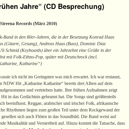
frühen Jahre“ (CD Besprechung)
 Sireena Records (März 2010)
k-Band in den 80er-Jahren, die in der Besetzung Konrad Haas
as (Gitarre, Gesang), Andreas Haas (Bass), Dominic Diaz
li Schmid (Keyboards) über ein Jahrzehnt eine Größe in der
st mit Folk-Ethno-Pop, später mit Deutschrock (incl.
Katharine, Katharine“)
sste ich nicht im Geringsten was mich erwartet. Ich war erstaunt,
em NDW Hit „Katharine Katharine“ bereits drei Alben auf dem
e aufgenommen und vertrieben hatte. Ihre frühen Aufnahmen zeigt
 Hit in das Gedächtnis gebrannt hat. Die Songs sind größtenteils
ch beeinflusst. Reggae, arabischer und irischer Folk, afrikanische
sche Rhythmen liegen zum großen Teil unter dem Rockgewand der
 gesellen sich auch Flöten in das Soundbild. Die Band weist auf
de Musikalität und Versiertheit auf. Hinzu kommt die Tatsache, dass