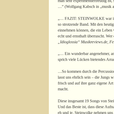
man sehr experimentierfreudig ist,
…“ (Wolfgang Kabsch in „musik an
„… FAZIT: STEINWOLKE war in den
so strotzende Band. Mit den heutig
einnehmen können, die ein Leben v
echt und ernsthaft überrascht. Wer
„Idioglossia“ Musikreviews.de, Fe
„… Ein wunderbar angenehmer, ana
sprich viele Lücken bietendes Arr
…So kommen durch die Percussion
lasst uns ehrlich sein – die Jungs 
frisch und auf ihre ganz eigene Art
macht.
Diese insgesamt 19 Songs von Ste
Und das Beste ist, dass diese Aufn
eh und je. Steinwolke nehmen uns h