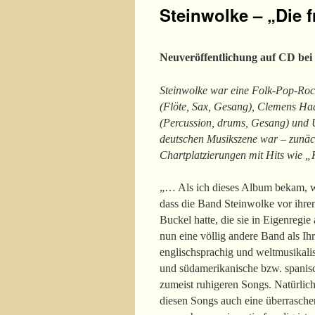
Steinwolke – „Die 
Neuveröffentlichung auf CD bei
Steinwolke war eine Folk-Pop-Roc
(Flöte, Sax, Gesang), Clemens Ha
(Percussion, drums, Gesang) und U
deutschen Musikszene war – zunäch
Chartplatzierungen mit Hits wie „
„… Als ich dieses Album bekam, wu
dass die Band Steinwolke vor ihr
Buckel hatte, die sie in Eigenregi
nun eine völlig andere Band als Ihr
englischsprachig und weltmusikalis
und südamerikanische bzw. spani
zumeist ruhigeren Songs. Natürlich
diesen Songs auch eine überraschen