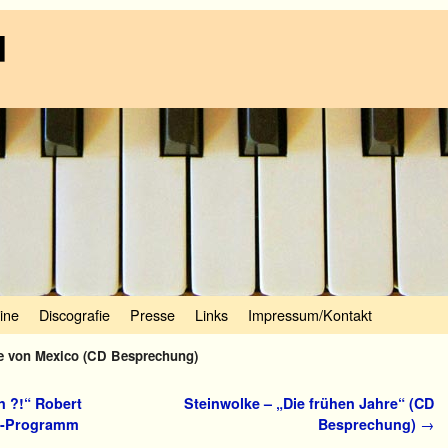
d
ine
Discografie
Presse
Links
Impressum/Kontakt
e von Mexico (CD Besprechung)
n ?!“ Robert
Steinwolke – „Die frühen Jahre“ (CD
ve-Programm
Besprechung)
→