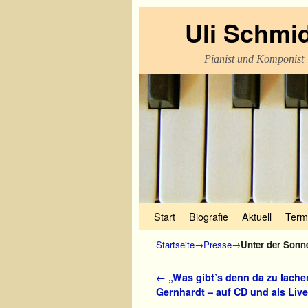
Uli Schmi
Pianist und Komponist
Zum Inhalt wechseln
Zum sekundären Inhalt wechseln
Start
Biografie
Aktuell
Term
Startseite
→
Presse
→
Unter der Sonn
Artikelnavigation
←
„Was gibt’s denn da zu lache
Gernhardt – auf CD und als Li