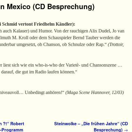
on Mexico (CD Besprechung)
i Schmid vertont Friedhelm Kändler):
ch auch Kalauer) und Humor. Von der rauchigen Alix Dudel, Jo van
Almuth M. Kroll oder dem Schauspieler Bernd Tauber werden die
nderbar umgesetzt, ob Chanson, ob Schnulze oder Rap.“
(Trottoir,
r liest sich wie ein who-is-who der Varietè- und Chansonszene …
 darauf, die gut im Radio laufen können.“
d, niveauvoll… Unbedingt anhören!“
(Maga Scene Hannover, 12/03)
n ?!“ Robert
Steinwolke – „Die frühen Jahre“ (CD
ve-Programm
Besprechung)
→