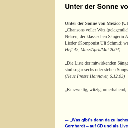
Unter der Sonne v
Unter der Sonne von Mexico (Ul
„Chansons voller Witz (gelegentli
Nelsen, der klassischen Sängerin 
Lieder (Komponist Uli Schmid) wu
Heft 42, März/April/Mai 2004)
„Die Liste der mitwirkenden Sänge
sind sogar sechs oder sieben Songs
(Neue Presse Hannover, 6.12.03)
„Kurzweilig, witzig, unterhalten
Artikelnavigation
←
„Was gibt’s denn da zu lache
Gernhardt – auf CD und als Li